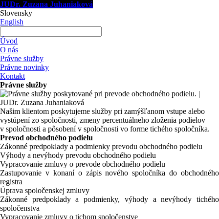
JUDr. Zuzana Juhaniaková
Slovensky
English
Úvod
O nás
Právne služby
Právne novinky
Kontakt
Právne služby
Našim klientom poskytujeme služby pri zamýšľanom vstupe alebo
vystúpení zo spoločnosti, zmeny percentuálneho zloženia podielov
v spoločnosti a pôsobení v spoločnosti vo forme tichého spoločníka.
Prevod obchodného podielu
Zákonné predpoklady a podmienky prevodu obchodného podielu
Výhody a nevýhody prevodu obchodného podielu
Vypracovanie zmluvy o prevode obchodného podielu
Zastupovanie v konaní o zápis nového spoločníka do obchodného
registra
Úprava spoločenskej zmluvy
Zákonné predpoklady a podmienky, výhody a nevýhody tichého
spoločenstva
Vypracovanie zmluvy o tichom spoločenstve