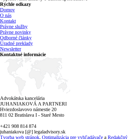
Rýchle odkazy
Domov
O nás
Kontakt
Právne služby
Právne novinky
Odborné články
Úradné preklady
Newsletter
Kontaktné informácie
Advokátska kancelária
JUHANIAKOVÁ A PARTNERI
Hviezdoslavovo námestie 20
811 02 Bratislava I - Staré Mesto
+421 908 814 874
juhaniakova [@] legaladvisory.sk
Tvorba web stránok
,
Optimalizácia pre vyhľadávače
a
Redakčný