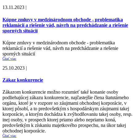
13.11.2023 |
Kúpne zmluvy v medzinárodnom obchode - problematika
reklamácií a riešenie vád, návrh na predchádzanie a riešenie
sporných situácií
Kúpne zmluvy v medzinárodnom obchode - problematika
reklamácií a riešenie vád, návrh na predchádzanie a riešenie
sporných situácií
Čítať viac
25.10.2023 |
Zákaz konkurencie
Zákazom konkurencie možno rozumieť také konanie osoby
podliehajúcej zákazu konkurencie, najčastejšie člena štatutárneho
orgánu, ktoré je v rozpore so záujmami obchodnej korporácie, v
ktorej pôsobí, a to predovšetkým s hospodárskym záujmami takej
korporácie, a ktorým dochádza k zvýhodňovaniu takej osoby, resp.
inej osoby, v prospech ktorej priamo alebo nepriamo koná,
predovšetkým k získaniu majetkového prospechu, na úkor takej
obchodnej korporácie.
Čítať viac