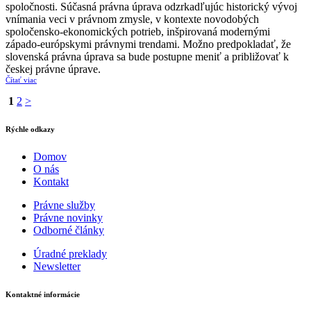
spoločnosti. Súčasná právna úprava odzrkadľujúc historický vývoj
vnímania veci v právnom zmysle, v kontexte novodobých
spoločensko-ekonomických potrieb, inšpirovaná modernými
západo-európskymi právnymi trendami. Možno predpokladať, že
slovenská právna úprava sa bude postupne meniť a približovať k
českej právne úprave.
Čítať viac
1
2
>
Rýchle odkazy
Domov
O nás
Kontakt
Právne služby
Právne novinky
Odborné články
Úradné preklady
Newsletter
Kontaktné informácie