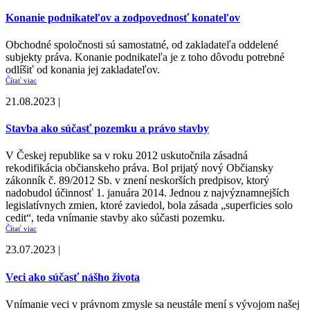
Konanie podnikateľov a zodpovednosť konateľov
Obchodné spoločnosti sú samostatné, od zakladateľa oddelené
subjekty práva. Konanie podnikateľa je z toho dôvodu potrebné
odlíšiť od konania jej zakladateľov.
Čítať viac
21.08.2023 |
Stavba ako súčasť pozemku a právo stavby
V Českej republike sa v roku 2012 uskutočnila zásadná
rekodifikácia občianskeho práva. Bol prijatý nový Občiansky
zákonník č. 89/2012 Sb. v znení neskorších predpisov, ktorý
nadobudol účinnosť 1. januára 2014. Jednou z najvýznamnejších
legislatívnych zmien, ktoré zaviedol, bola zásada „superficies solo
cedit“, teda vnímanie stavby ako súčasti pozemku.
Čítať viac
23.07.2023 |
Veci ako súčasť nášho života
Vnímanie veci v právnom zmysle sa neustále mení s vývojom našej