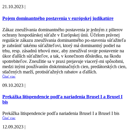
21.10.2023 |
Pojem dominantného postavenia v európskej judikatúre
Zákaz zneužívania dominantného postavenia je jedným z pilierov
ochrany hospodárskej súťaže v Európskej únii. Účelom právnej
regulácie zákazu zneužívania dominantného po-stavenia súťažiteľa
je zabrániť takému súťažiteľovi, ktorý má dominantný podiel na
trhu, resp. zásadnú trhovú moc, aby zneužíval svoje postavenie na
úkor ďalších súťažiteľov, a tak, v konečnom dôsledku, na škodu
spotrebiteľov. Zneužitie sa v praxi prejavuje viacerý-mi spôsobmi,
medzi inými používaním diskriminačných cien, predátorských cien,
stlačených marží, protisúťažných rabatov a ďalších.
Čítať viac
09.10.2023 |
Prekážka litispendencie podľa nariadenia Brusel I a Brusel I
bis
Prekážka litispendencie podľa nariadenia Brusel I a Brusel I bis
Čítať viac
12.09.2023 |