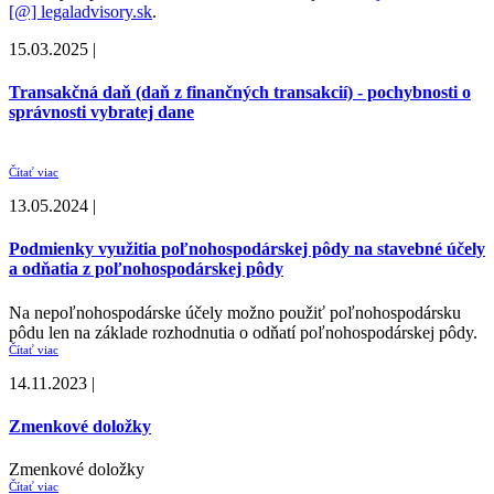
[@] legaladvisory.sk
.
15.03.2025 |
Transakčná daň (daň z finančných transakcií) - pochybnosti o
správnosti vybratej dane
Čítať viac
13.05.2024 |
Podmienky využitia poľnohospodárskej pôdy na stavebné účely
a odňatia z poľnohospodárskej pôdy
Na nepoľnohospodárske účely možno použiť poľnohospodársku
pôdu len na základe rozhodnutia o odňatí poľnohospodárskej pôdy.
Čítať viac
14.11.2023 |
Zmenkové doložky
Zmenkové doložky
Čítať viac