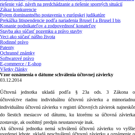
riešenie vád, návrh na predchádzanie a riešenie sporných situácií
Zákaz konkurencie
Pojem dominantného postavenia v európskej judikatúre
Prekážka litispendencie podľa nariadenia Brusel I a Brusel I bis
Konanie podnikateľov a zodpovednosť konateľov
Stavba ako súčasť pozemku a právo stavby
Veci ako súčasť nášho života
Rodinné právo
Patenty
Ochranné známky
Softwarové právo
E-commerce / E-shop
Všetky články
Vzor oznámenia o dátume schválenia účtovnej závierky
03.12.2014
Účtovná jednotka ukladá podľa § 23a ods. 3 Zákona o
účtovníctve riadnu individuálnu účtovnú závierku a mimoriadnu
individuálnu účtovnú závierku v registri účtovných závierok najneskôr
do šiestich mesiacov od dátumu, ku ktorému sa účtovná závierka
zostavuje, ak osobitný predpis neustanovuje inak.
Ak účtovná jednotka nemá schválenú účtovnú závierku vo vyššie
uvedenej lehote, ukladá neschválenú účtovnú závierku a oznámenie o