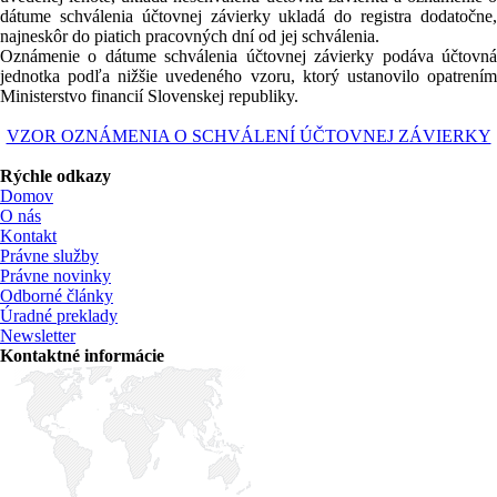
dátume schválenia účtovnej závierky ukladá do registra dodatočne,
najneskôr do piatich pracovných dní od jej schválenia.
Oznámenie o dátume schválenia účtovnej závierky podáva účtovná
jednotka podľa nižšie uvedeného vzoru, ktorý ustanovilo opatrením
Ministerstvo financií Slovenskej republiky.
VZOR OZNÁMENIA O SCHVÁLENÍ ÚČTOVNEJ ZÁVIERKY
Rýchle odkazy
Domov
O nás
Kontakt
Právne služby
Právne novinky
Odborné články
Úradné preklady
Newsletter
Kontaktné informácie