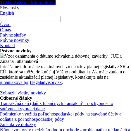
JUDr. Zuzana Juhaniaková
Slovensky
English
Úvod
O nás
Právne služby
Právne novinky
Kontakt
Právne novinky
Prinášame informácie o aktuálnych zmenách v platnej legislatíve SR a
EÚ, ktoré sa môžu dotknúť aj Vášho podnikania. Ak máte záujem o
zasielanie aktualizácií platnej legislatívy, kontaktujte nás na
juhaniakova [@] legaladvisory.sk
.
Zobraziť všetky novinky
Odborné články
Transakčná daň (daň z finančných transakcií) - pochybnosti o
správnosti vybratej dane
Podmienky využitia poľnohospodárskej pôdy na stavebné účely a
odňatia z poľnohospodárskej pôdy
Zmenkové doložky
Kúpne zmluvy v medzinárodnom obchode - problematika reklamácií a