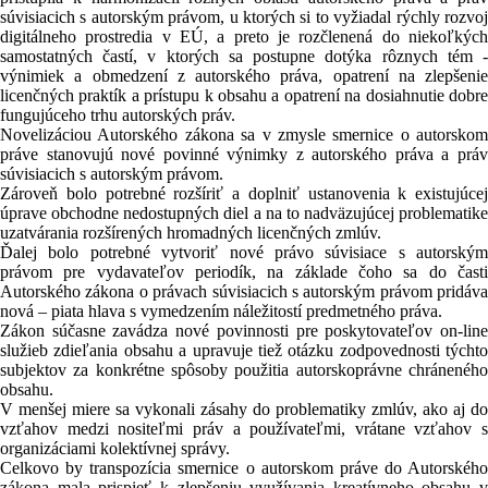
súvisiacich s autorským právom, u ktorých si to vyžiadal rýchly rozvoj
digitálneho prostredia v EÚ, a preto je rozčlenená do niekoľkých
samostatných častí, v ktorých sa postupne dotýka rôznych tém -
výnimiek a obmedzení z autorského práva, opatrení na zlepšenie
licenčných praktík a prístupu k obsahu a opatrení na dosiahnutie dobre
fungujúceho trhu autorských práv.
Novelizáciou Autorského zákona sa v zmysle smernice o autorskom
práve stanovujú nové povinné výnimky z autorského práva a práv
súvisiacich s autorským právom.
Zároveň bolo potrebné rozšíriť a doplniť ustanovenia k existujúcej
úprave obchodne nedostupných diel a na to nadväzujúcej problematike
uzatvárania rozšírených hromadných licenčných zmlúv.
Ďalej bolo potrebné vytvoriť nové právo súvisiace s autorským
právom pre vydavateľov periodík, na základe čoho sa do časti
Autorského zákona o právach súvisiacich s autorským právom pridáva
nová – piata hlava s vymedzením náležitostí predmetného práva.
Zákon súčasne zavádza nové povinnosti pre poskytovateľov on-line
služieb zdieľania obsahu a upravuje tiež otázku zodpovednosti týchto
subjektov za konkrétne spôsoby použitia autorskoprávne chráneného
obsahu.
V menšej miere sa vykonali zásahy do problematiky zmlúv, ako aj do
vzťahov medzi nositeľmi práv a používateľmi, vrátane vzťahov s
organizáciami kolektívnej správy.
Celkovo by transpozícia smernice o autorskom práve do Autorského
zákona mala prispieť k zlepšeniu využívania kreatívneho obsahu v