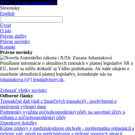
JUDr. Zuzana Juhaniaková
Slovensky
English
Úvod
O nás
Právne služby
Právne novinky
Kontakt
Právne novinky
Prinášame informácie o aktuálnych zmenách v platnej legislatíve SR a
EÚ, ktoré sa môžu dotknúť aj Vášho podnikania. Ak máte záujem o
zasielanie aktualizácií platnej legislatívy, kontaktujte nás na
juhaniakova [@] legaladvisory.sk
.
Zobraziť všetky novinky
Odborné články
Transakčná daň (daň z finančných transakcií) - pochybnosti o
správnosti vybratej dane
Podmienky využitia poľnohospodárskej pôdy na stavebné účely a
odňatia z poľnohospodárskej pôdy
Zmenkové doložky
Kúpne zmluvy v medzinárodnom obchode - problematika reklamácií a
riešenie vád, návrh na predchádzanie a riešenie sporných situácií