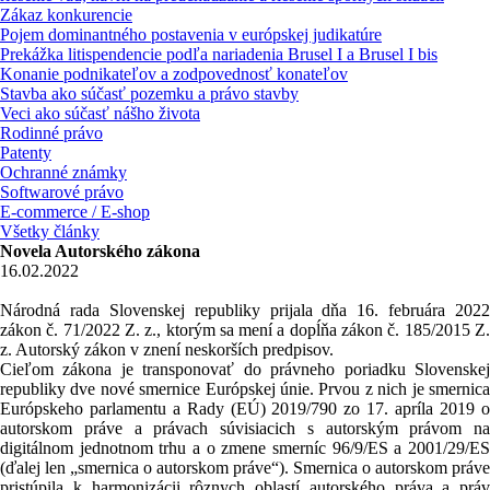
Zákaz konkurencie
Pojem dominantného postavenia v európskej judikatúre
Prekážka litispendencie podľa nariadenia Brusel I a Brusel I bis
Konanie podnikateľov a zodpovednosť konateľov
Stavba ako súčasť pozemku a právo stavby
Veci ako súčasť nášho života
Rodinné právo
Patenty
Ochranné známky
Softwarové právo
E-commerce / E-shop
Všetky články
Novela Autorského zákona
16.02.2022
Národná rada Slovenskej republiky prijala dňa 16. februára 2022
zákon č. 71/2022 Z. z., ktorým sa mení a dopĺňa zákon č. 185/2015 Z.
z. Autorský zákon v znení neskorších predpisov.
Cieľom zákona je transponovať do právneho poriadku Slovenskej
republiky dve nové smernice Európskej únie. Prvou z nich je smernica
Európskeho parlamentu a Rady (EÚ) 2019/790 zo 17. apríla 2019 o
autorskom práve a právach súvisiacich s autorským právom na
digitálnom jednotnom trhu a o zmene smerníc 96/9/ES a 2001/29/ES
(ďalej len „smernica o autorskom práve“). Smernica o autorskom práve
pristúpila k harmonizácii rôznych oblastí autorského práva a práv