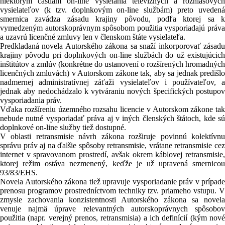
niektorým častiam on-line vysielania televíznych a rozhlasových
vysielateľov (k tzv. doplnkovým on-line službám) preto uvedená
smernica zavádza zásadu krajiny pôvodu, podľa ktorej sa k
vymedzeným autorskoprávnym spôsobom použitia vysporiadajú práva
a uzavrú licenčné zmluvy len v členskom štáte vysielateľa.
Predkladaná novela Autorského zákona sa snaží inkorporovať zásadu
krajiny pôvodu pri doplnkových on-line službách do už existujúcich
inštitútov a zmlúv (konkrétne do ustanovení o rozšírených hromadných
licenčných zmluvách) v Autorskom zákone tak, aby sa jednak predišlo
nadmernej administratívnej záťaži vysielateľov i používateľov, a
jednak aby nedochádzalo k vytváraniu nových špecifických postupov
vysporiadania práv.
Vďaka rozšíreniu územného rozsahu licencie v Autorskom zákone tak
nebude nutné vysporiadať práva aj v iných členských štátoch, kde sú
doplnkové on-line služby tiež dostupné.
V oblasti retransmisie návrh zákona rozširuje povinnú kolektívnu
správu práv aj na ďalšie spôsoby retransmisie, vrátane retransmisie cez
internet v spravovanom prostredí, avšak okrem káblovej retransmisie,
ktorej režim ostáva nezmenený, keďže je už upravená smernicou
93/83/EHS.
Novela Autorského zákona tiež upravuje vysporiadanie práv v prípade
prenosu programov prostredníctvom techniky tzv. priameho vstupu. V
zmysle zachovania konzistentnosti Autorského zákona sa novela
venuje najmä úprave relevantných autorskoprávnych spôsobov
použitia (napr. verejný prenos, retransmisia) a ich definícií (kým nové