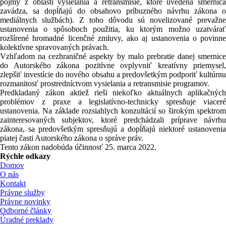
pojmy z oblasti vysielania a retransmisie, ktoré uvedená smernica
zavádza, sa dopĺňajú do obsahovo príbuzného návrhu zákona o
mediálnych službách). Z toho dôvodu sú novelizované prevažne
ustanovenia o spôsoboch použitia, ku ktorým možno uzatvárať
rozšírené hromadné licenčné zmluvy, ako aj ustanovenia o povinne
kolektívne spravovaných právach.
Vzhľadom na cezhraničné aspekty by malo prebratie danej smernice
do Autorského zákona pozitívne ovplyvniť kreatívny priemysel,
zlepšiť investície do nového obsahu a predovšetkým podporiť kultúrnu
rozmanitosť prostredníctvom vysielania a retransmisie programov.
Predkladaný zákon aktiež rieši niekoľko aktuálnych aplikačných
problémov z praxe a legislatívno-technicky spresňuje viaceré
ustanovenia. Na základe rozsiahlych konzultácií so širokým spektrom
zainteresovaných subjektov, ktoré predchádzali príprave návrhu
zákona, sa predovšetkým spresňujú a dopĺňajú niektoré ustanovenia
piatej časti Autorského zákona o správe práv.
Tento zákon nadobúda účinnosť 25. marca 2022.
Rýchle odkazy
Domov
O nás
Kontakt
Právne služby
Právne novinky
Odborné články
Úradné preklady