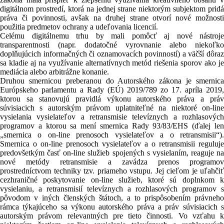
digitálnom prostredí, ktorá na jednej strane niektorým subjektom pridá
práva či povinnosti, avšak na druhej strane otvorí nové možnosti
použitia predmetov ochrany a udeľovania licencií.
Celému digitálnemu trhu by mali pomôcť aj nové nástroje
transparentnosti (napr. dodatočné vyrovnanie alebo niekoľko
doplňujúcich informačných či oznamovacích povinností) a väčší dôraz
sa kladie aj na využívanie alternatívnych metód riešenia sporov ako je
mediácia alebo arbitrážne konanie.
Druhou smernicou preberanou do Autorského zákona je smernica
Európskeho parlamentu a Rady (EÚ) 2019/789 zo 17. apríla 2019,
ktorou sa stanovujú pravidlá výkonu autorského práva a práv
súvisiacich s autorským právom uplatniteľné na niektoré on-line
vysielania vysielateľov a retransmisie televíznych a rozhlasových
programov a ktorou sa mení smernica Rady 93/83/EHS (ďalej len
„smernica o on-line prenosoch vysielateľov a o retransmisii“).
Smernica o on-line prenosoch vysielateľov a o retransmisii reguluje
predovšetkým časť on-line služieb spojených s vysielaním, reaguje na
nové metódy retransmisie a zavádza prenos programov
prostredníctvom techniky tzv. priameho vstupu. Jej cieľom je uľahčiť
cezhraničné poskytovanie on-line služieb, ktoré sú doplnkom k
vysielaniu, a retransmisií televíznych a rozhlasových programov s
pôvodom v iných členských štátoch, a to prispôsobením právneho
rámca týkajúceho sa výkonu autorského práva a práv súvisiacich s
autorským právom relevantných pre tieto činnosti. Vo vzťahu k