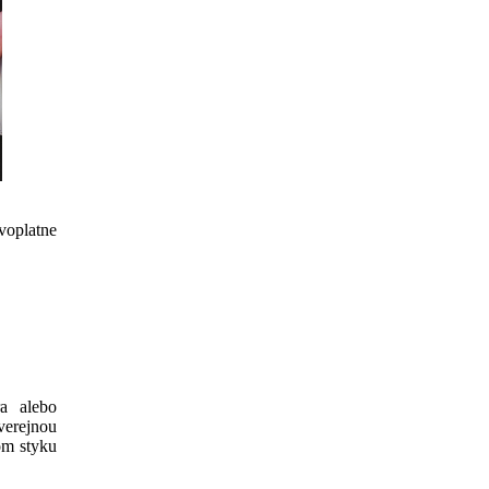
voplatne
a alebo
verejnou
om styku