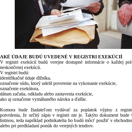
AKÉ ÚDAJE BUDÚ UVEDENÉ V REGISTRI EXEKÚCIÍ
V registri exekúcií budú verejne dostupné informácie o každej prá
neskončenej exekúcii.
V registri budú:
identifikačné údaje dlžníka,
označenie súdu, ktorý udelil poverenie na vykonanie exekúcie,
označenie exekútora,
dátum začatia, odkladu alebo zastavenia exekúcie,
ako aj označenie vymáhaného nároku a ďalšie.
Komora bude žiadateľom vydávať za poplatok výpisy z registr
potvrdenia, že určitý zápis v registri nie je. Takýto dokument bude 
listinou, teda napríklad podnikatelia ho budú môcť použiť v obchodn
alebo pri predkladaní ponúk do verejných tendrov.