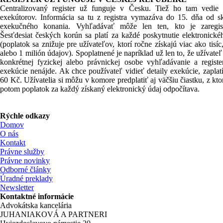
Centralizovaný register už funguje v Česku. Tiež ho tam vedi
exekútorov. Informácia sa tu z registra vymazáva do 15. dňa od s
exekučného konania. Vyhľadávať môže len ten, kto je zaregist
Šesťdesiat českých korún sa platí za každé poskytnutie elektronické
(poplatok sa znižuje pre užívateľov, ktorí ročne získajú viac ako tisíc,
alebo 1 milión údajov). Spoplatnené je napríklad už len to, že užívate
konkrétnej fyzickej alebo právnickej osobe vyhľadávanie a registe
exekúcie nenájde. Ak chce používateľ vidieť detaily exekúcie, zaplat
60 Kč. Užívatelia si môžu v komore predplatiť aj väčšiu čiastku, z kto
potom poplatok za každý získaný elektronický údaj odpočítava.
Rýchle odkazy
Domov
O nás
Kontakt
Právne služby
Právne novinky
Odborné články
Úradné preklady
Newsletter
Kontaktné informácie
Advokátska kancelária
JUHANIAKOVÁ A PARTNERI