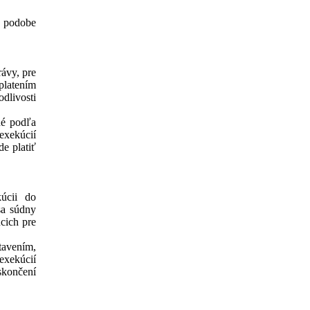
j podobe
rávy, pre
latením
odlivosti
né podľa
 exekúcií
de platiť
úcii do
sa súdny
cich pre
tavením,
exekúcií
skončení