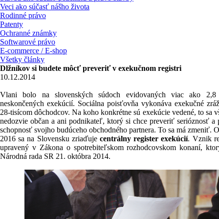
Veci ako súčasť nášho života
Rodinné právo
Patenty
Ochranné známky
Softwarové právo
E-commerce / E-shop
Všetky články
Dlžníkov si budete môcť preveriť v exekučnom registri
10.12.2014
Vlani bolo na slovenských súdoch evidovaných viac ako 2,8 
neskončených exekúcií. Sociálna poisťovňa vykonáva exekučné zrá
28-tisícom dôchodcov. Na koho konkrétne sú exekúcie vedené, to sa v
nedozvie občan a ani podnikateľ, ktorý si chce preveriť serióznosť a
schopnosť svojho budúceho obchodného partnera. To sa má zmeniť. Od
2016 sa na Slovensku zriaďuje
centrálny register exekúcií
. Vznik re
upravený v Zákona o spotrebiteľskom rozhodcovskom konaní, ktorý
Národná rada SR 21. októbra 2014.