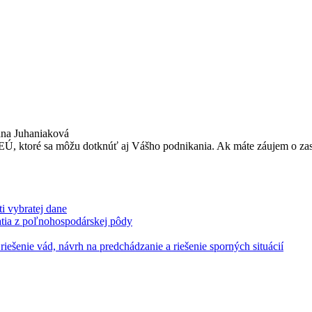
Ú, ktoré sa môžu dotknúť aj Vášho podnikania. Ak máte záujem o zasiela
i vybratej dane
tia z poľnohospodárskej pôdy
šenie vád, návrh na predchádzanie a riešenie sporných situácií