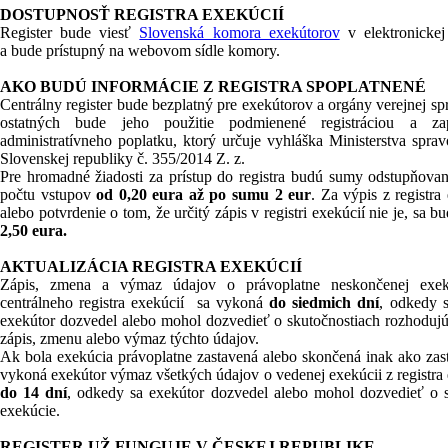
DOSTUPNOSŤ REGISTRA EXEKÚCIÍ
Register bude viesť
Slovenská komora exekútorov
v elektronicke
a bude prístupný na webovom sídle komory.
AKO BUDÚ INFORMÁCIE Z REGISTRA SPOPLATNENÉ
Centrálny register bude bezplatný pre exekútorov a orgány verejnej sp
ostatných bude jeho použitie podmienené registráciou a zap
administratívneho poplatku, ktorý určuje vyhláška Ministerstva sprav
Slovenskej republiky č. 355/2014 Z. z.
Pre hromadné žiadosti za prístup do registra budú sumy odstupňova
počtu vstupov
od 0,20 eura až po sumu 2 eur
. Za výpis z registra
alebo potvrdenie o tom, že určitý zápis v registri exekúcií nie je, sa bu
2,50 eura.
AKTUALIZÁCIA REGISTRA EXEKÚCIÍ
Zápis, zmena a výmaz údajov o právoplatne neskončenej exek
centrálneho registra exekúcií sa vykoná
do siedmich dní
, odkedy 
exekútor dozvedel alebo mohol dozvedieť o skutočnostiach rozhodujú
zápis, zmenu alebo výmaz týchto údajov.
Ak bola exekúcia právoplatne zastavená alebo skončená inak ako zas
vykoná exekútor výmaz všetkých údajov o vedenej exekúcii z registra 
do 14 dní
, odkedy sa exekútor dozvedel alebo mohol dozvedieť o 
exekúcie.
REGISTER UŽ FUNGUJE V ČESKEJ REPUBLIKE