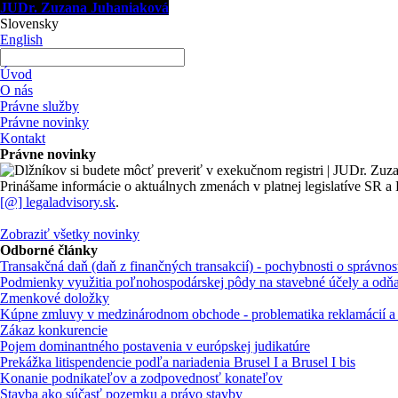
JUDr. Zuzana Juhaniaková
Slovensky
English
Úvod
O nás
Právne služby
Právne novinky
Kontakt
Právne novinky
Prinášame informácie o aktuálnych zmenách v platnej legislatíve SR a E
[@] legaladvisory.sk
.
Zobraziť všetky novinky
Odborné články
Transakčná daň (daň z finančných transakcií) - pochybnosti o správnost
Podmienky využitia poľnohospodárskej pôdy na stavebné účely a odňa
Zmenkové doložky
Kúpne zmluvy v medzinárodnom obchode - problematika reklamácií a rie
Zákaz konkurencie
Pojem dominantného postavenia v európskej judikatúre
Prekážka litispendencie podľa nariadenia Brusel I a Brusel I bis
Konanie podnikateľov a zodpovednosť konateľov
Stavba ako súčasť pozemku a právo stavby