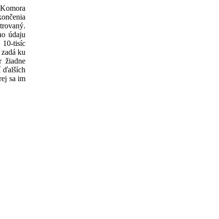
e Komora
končenia
rovaný.
ho údaju
 10-tisíc
ľ zadá ku
r žiadne
í ďalších
rej sa im