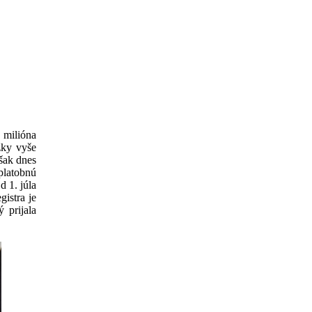
milióna
žky vyše
šak dnes
 platobnú
 1. júla
gistra je
 prijala